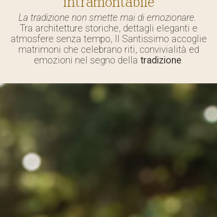
intramontabile
La tradizione non smette mai di emozionare.
Tra architetture storiche, dettagli eleganti e
atmosfere senza tempo, Il Santissimo accoglie
matrimoni che celebrano riti, convivialità ed
emozioni nel segno della
tradizione
.